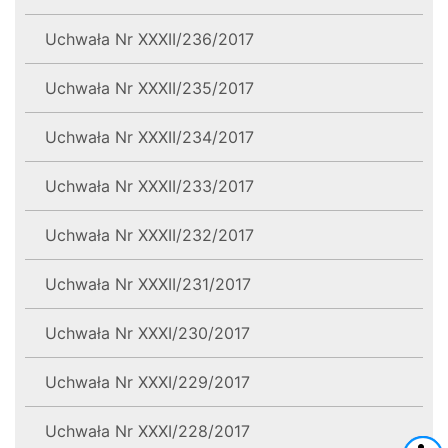
Uchwała Nr XXXII/236/2017
Uchwała Nr XXXII/235/2017
Uchwała Nr XXXII/234/2017
Uchwała Nr XXXII/233/2017
Uchwała Nr XXXII/232/2017
Uchwała Nr XXXII/231/2017
Uchwała Nr XXXI/230/2017
Uchwała Nr XXXI/229/2017
Uchwała Nr XXXI/228/2017