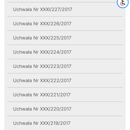
Uchwała Nr XXXI/227/2017
Uchwała Nr XXX/226/2017
Uchwała Nr XXX/225/2017
Uchwała Nr XXX/224/2017
Uchwała Nr XXX/223/2017
Uchwała Nr XXX/222/2017
Uchwała Nr XXX/221/2017
Uchwała Nr XXX/220/2017
Uchwała Nr XXX/219/2017