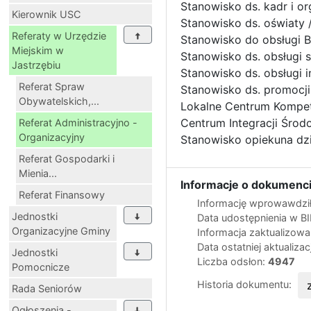
Stanowisko ds. kadr i o
Kierownik USC
Stanowisko ds. oświaty
Referaty w Urzędzie
Stanowisko do obsługi B
Miejskim w
Stanowisko ds. obsługi s
Jastrzębiu
Stanowisko ds. obsługi 
Referat Spraw
Stanowisko ds. promocji
Obywatelskich,...
Lokalne Centrum Kompet
Centrum Integracji Środ
Referat Administracyjno -
Organizacyjny
Stanowisko opiekuna dzi
Referat Gospodarki i
Mienia...
Informacje o dokumenci
Referat Finansowy
Informację wprowawdził
Jednostki
Data udostępnienia w B
Organizacyjne Gminy
Informacja zaktualizow
Data ostatniej aktualizac
Jednostki
Liczba odsłon:
4947
Pomocnicze
Historia dokumentu:
Rada Seniorów
Ogłoszenia -