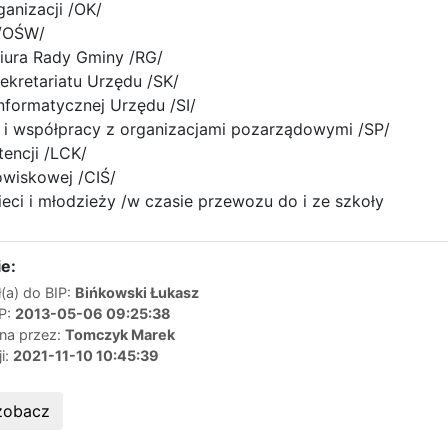
rganizacji /OK/
 /OŚW/
iura Rady Gminy /RG/
ekretariatu Urzędu /SK/
informatycznej Urzędu /SI/
 i współpracy z organizacjami pozarządowymi /SP/
encji /LCK/
owiskowej /CIŚ/
eci i młodzieży /w czasie przewozu do i ze szkoły
e:
(a) do BIP:
Bińkowski Łukasz
IP:
2013-05-06 09:25:38
ana przez:
Tomczyk Marek
ji:
2021-11-10 10:45:39
zobacz